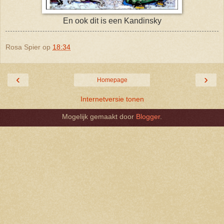
En ook dit is een Kandinsky
Rosa Spier
op
18:34
‹
›
Homepage
Internetversie tonen
Mogelijk gemaakt door
Blogger
.